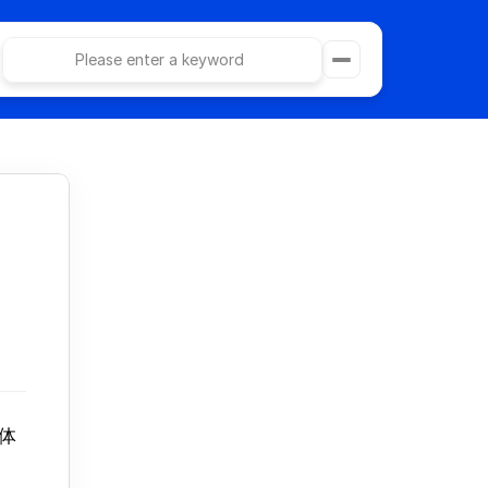
Please enter a keyword
e
Category Page
ollections
404 Page
Article Page
Privacy Policy
act
Terms & Conditions
Keyword optimization refers to
Budget optimization
Purchase Docify Template - $29
コピー最適化を使う
クリエイティブ最適化を使う
ターゲティング最適化を使う
媒体