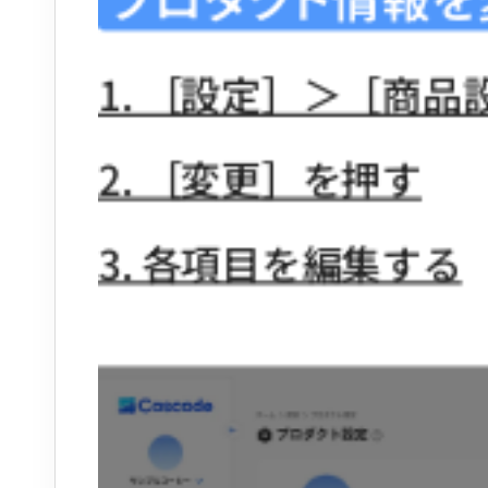
1. ［設定］＞［商
2. ［変更］を押す
3. 各項目を編集する