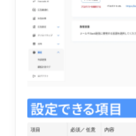
設定できる項目
項目
必須／任意
内容