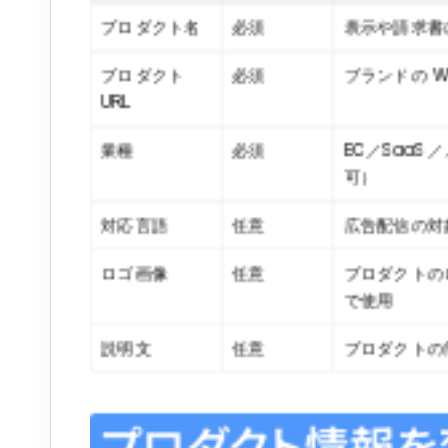
プロダクト名
必須
表示や請求書
プロダクト 
必須
ブランドの We
URL
業種
必須
EC／Saa
可）
対応言語
任意
広告配信の対
ロゴ画像
任意
プロダクトの
で使用
説明文
任意
プロダクトの
プロダクト情報を