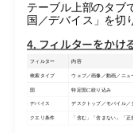
テーブル上部のタブ
国／デバイス」を切
4. フィルターをかけ
フィルター
内容
検索タイプ
ウェブ／画像／動画／ニュース／
国
特定国に絞り込み
デバイス
デスクトップ／モバイル／
クエリ条件
「含む」「含まない」「正