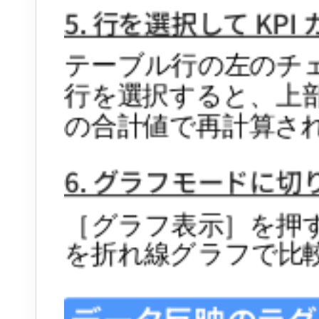
5. 行を選択して KP
テーブル行の左のチ
行を選択すると、上部の
の合計値で再計算さ
6. グラフモードに切
［グラフ表示］を押
を折れ線グラフで比