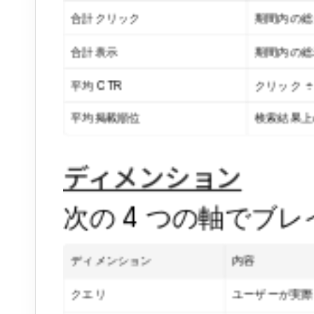
合計クリック
期間内の総
合計表示
期間内の総
平均 CTR
クリック ÷
平均掲載順位
検索結果上
ディメンション
次の 4 つの軸でブ
ディメンション
内容
クエリ
ユーザーが実際