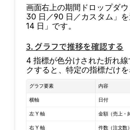
画面右上の期間ドロップダウンか
30 日／90 日／カスタム」
14 日」です。
3. グラフで推移を確認する
4 指標が色分けされた折れ
クすると、特定の指標だけを
グラフ要素
内容
横軸
日付
左 Y 軸
金額（売上・
右 Y 軸
件数（注文数