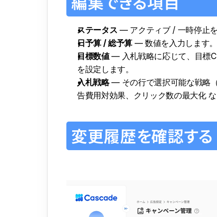
編集できる項目
ステータス
 — アクティブ / 一時
日予算 / 総予算
 — 数値を入力しま
目標数値
 — 入札戦略に応じて、目標
を設定します。
入札戦略
 — その行で選択可能な戦
告費用対効果、クリック数の最大化 
変更履歴を確認する