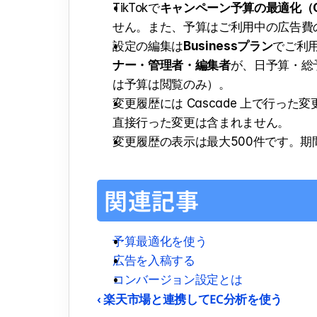
TikTokで
キャンペーン予算の最適化（C
せん。また、予算はご利用中の広告費
設定の編集は
Businessプラン
でご利
ナー・管理者・編集者
が、日予算・総
は予算は閲覧のみ）。
変更履歴には Cascade 上で行
直接行った変更は含まれません。
変更履歴の表示は最大500件です。
関連記事
予算最適化を使う
広告を入稿する
コンバージョン設定とは
‹ 楽天市場と連携してEC分析を使う