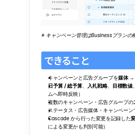
※ キャンペーン管理はBusinessプ
できること
キャンペーンと広告グループを
媒体 
日予算 / 総予算
、
入札戦略
、
目標数値
ムへ即時反映）
複数のキャンペーン・広告グループの
ステータス・広告媒体・キャンペーン
Cascade から行った変更を記録した
による変更かも判別可能）