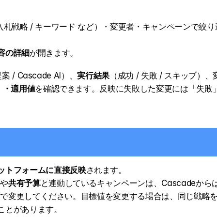
 入札戦略 / キーワード など）・変更者・キャンペーンで絞り
容の詳細
が開きます。
/ Cascade AI）、
実行結果
（成功 / 失敗 / スキップ）、
）・適用値
を確認できます。反映に失敗した変更には「失敗
ットフォームに直接反映
されます。
略
や
共有予算
と連動しているキャンペーンは、Cascadeから
画面で変更してください。目標値を変更する場合は、同じ戦略
ことがあります。