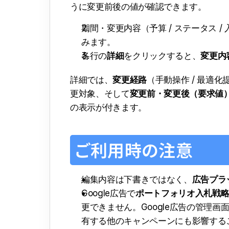
うに変更前後の値が確認できます。
期間・変更内容（予算 / ステータス /
みます。
各行の
詳細
をクリックすると、
変更内
詳細では、
変更経路
（手動操作 / 最適化提案 
更対象、そして
変更前・変更後（要求値
の表示が付きます。
ご利用時の注意
編集内容は下書きではなく、
広告プラ
Google広告で
ポートフォリオ入札戦
更できません。Google広告の管理
有する他のキャンペーンにも影響する