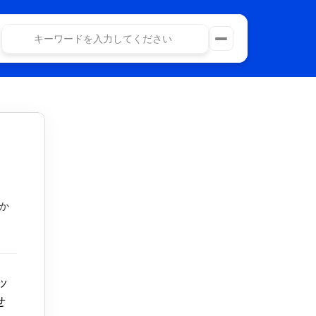
キーワードを入力してください
e
Category Page
ollections
404 Page
Article Page
Privacy Policy
act
Terms & Conditions
コンバージョン設定とは
オーディエンスを管理する
Purchase Docify Template - $29
アドフラウド対策を使う
か
広告表現チェックを使う
ッ
せ