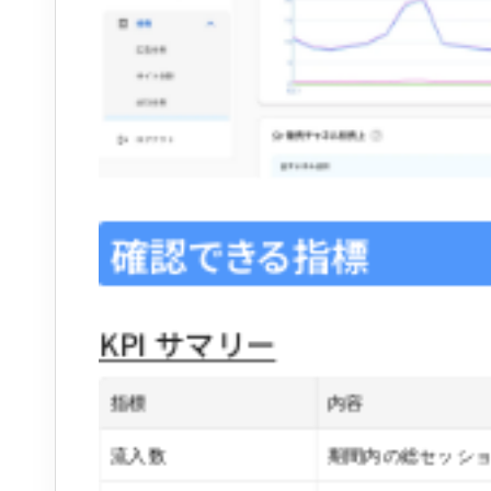
確認できる指標
KPI サマリー
指標
内容
流入数
期間内の総セッシ