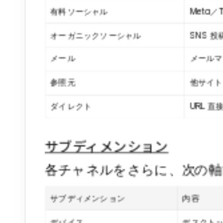
有料ソーシャル
Meta／
オーガニックソーシャル
SNS 
メール
メールマ
参照元
他サイト
ダイレクト
URL 
サブディメンション
各チャネルをさらに、次の軸
サブディメンション
内容
デバイス
デスクト