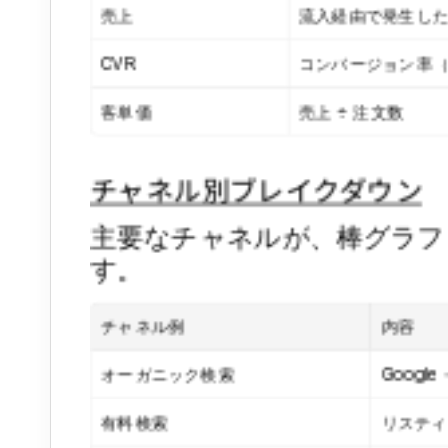
売上
流入経由で発生し
CVR
コンバージョン率（
客単価
売上 ÷ 注文数
チャネル別ブレイクダウン
主要なチャネルが、棒グラフ
す。
チャネル例
内容
オーガニック検索
Googl
有料検索
リスティ