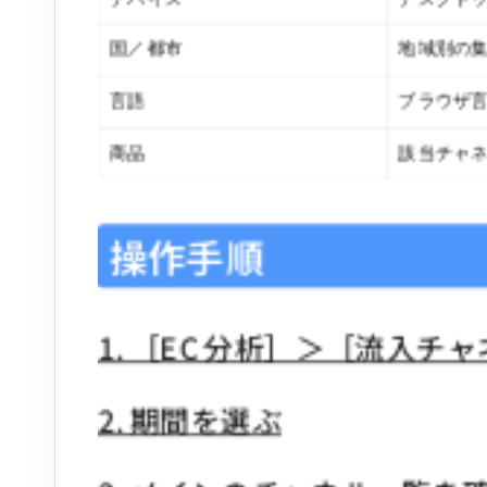
国／都市
地域別の
言語
ブラウザ
商品
該当チャ
操作手順
1. ［EC 分析］＞［流入チ
2. 期間を選ぶ