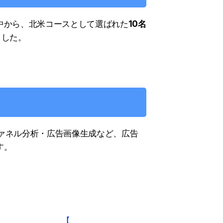
0名の中から、北米コースとして選ばれた
10名
ました。
。
ファネル分析・広告画像生成など、広告
す。
【