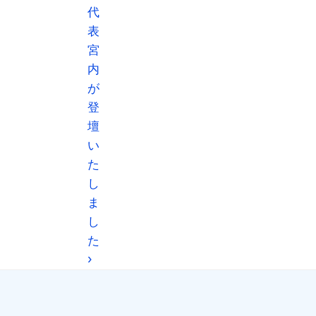
代
表 
宮
内
が
登
壇
い
た
し
ま
し
た 
›