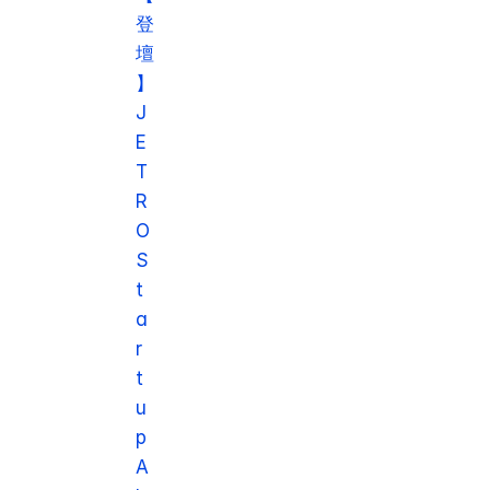
登
壇
】
J
E
T
R
O 
S
t
a
r
t
u
p 
A