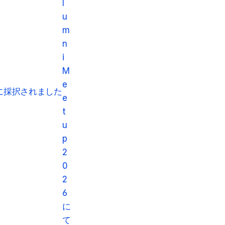
l
u
m
n
i 
M
e
ー渡航に採択されました
e
t
u
p 
2
0
2
6
に
て