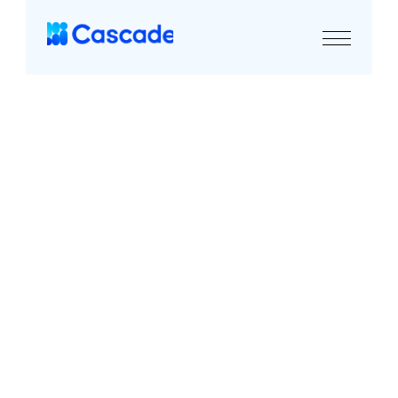
Cascade株式会社 プライバシーポリシー
（制定 2025年2月5日／最終改定 2026年7月17日）
Cascade株式会社（以下「当社」といいます。）は、AIマーケ
ティングプラットフォーム「Cascade」およびマーケティング
コンサルティングサービス（以下総称して「本サービス」と
いいます。）の提供に際し、個人情報その他の利用者に関す
る情報を、個人情報の保護に関する法律（以下「個人情報