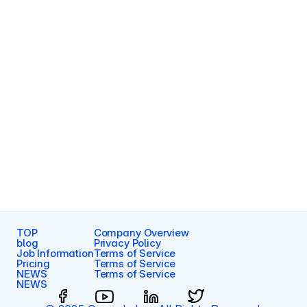
第18条 事業者情報・お問い合わせ窓口
事業者の名称: Cascade株式会社
住所: 東京都渋谷区渋谷一丁目1-3 アミーホール
代表者: 代表取締役CEO 宮内 和貴
本プライバシーポリシーおよび当社の個人情報の取扱いに関するお問合せ、
開示等の請求は、本コーポレートサイトのお問い合わせフォームにて受け付
けております。
第5版 2026年7月17日 改定
TOP
Company Overview
blog
Privacy Policy
Job Information
Terms of Service
Pricing
Terms of Service
NEWS
Terms of Service
NEWS