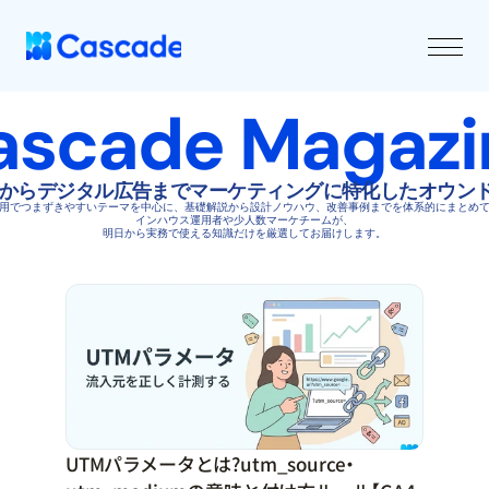
ascade Magazi
析からデジタル広告までマーケティングに特化したオウン
用でつまずきやすいテーマを中心に、基礎解説から設計ノウハウ、改善事例までを体系的にまとめ
インハウス運用者や少人数マーケチームが、
明日から実務で使える知識だけを厳選してお届けします。
UTMパラメータとは？utm_source・